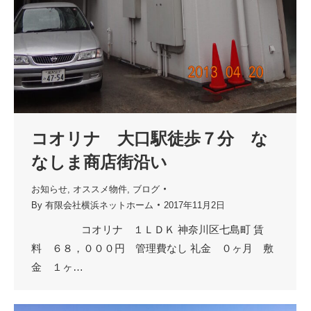
コオリナ 大口駅徒歩７分 な
なしま商店街沿い
お知らせ
,
オススメ物件
,
ブログ
By
有限会社横浜ネットホーム
2017年11月2日
コオリナ １ＬＤＫ 神奈川区七島町 賃
料 ６８，０００円 管理費なし 礼金 ０ヶ月 敷
金 １ヶ…