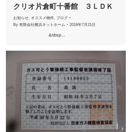
クリオ片倉町十番館 ３ＬＤＫ
お知らせ
,
オススメ物件
,
ブログ
By
有限会社横浜ネットホーム
2018年7月21日
&nbsp…