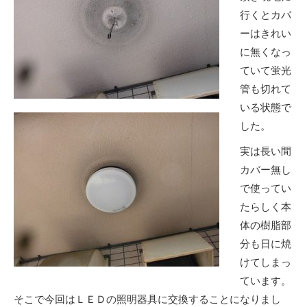
行くとカバ
ーはきれい
に無くなっ
ていて蛍光
管も切れて
いる状態で
した。
実は長い間
カバー無し
で使ってい
たらしく本
体の樹脂部
分も日に焼
けてしまっ
ています。
そこで今回はＬＥＤの照明器具に交換することになりまし