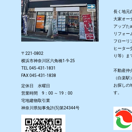
長く地元
大家オー
アップた
リフォー
フローリ
ヒーター
〒221-0802
り等）ま
横浜市神奈川区六角橋1-9-25
TEL 045-431-1831
不動産仲
FAX 045-431-1838
（白楽駅
お探しの
定休日 水曜日
す。
営業時間 9：00 ～ 19：00
宅地建物取引業
神奈川県知事免許(5)第24344号