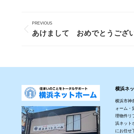
Post
PREVIOUS
navigation
あけまして おめでとうござ
Previous
post:
横浜ネ
横浜市神
ォーム・
理物件リ
浜ネット
にお任せ