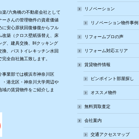
リノベーション
白楽/六角橋の不動産会社として
ナーさんの管理物件の資産価値
リノベーション物件事例
めに安心原状回復修復からフル
ム改築（クロス壁紙張替え、床
リフォームプロの声
ング、建具交換、IHクッキング
リフォーム対応エリア
交換、バストイレキッチン水回
で完全自社施工致します。
賃貸物件情報
介事業部では横浜市神奈川区
ピンポイント部屋探し
）・港北区・神奈川大学周辺や
地域の賃貸物件をご紹介しま
オススメ物件
無料買取査定
会社案内
交通アクセスマップ