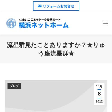
リフォームお問合せ
流星群見たことありますか？★りゅ
う座流星群★
You are here:
ブログ
10月
8
2012